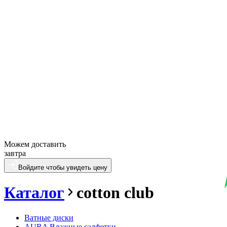
Можем доставить
завтра
Войдите чтобы увидеть цену
Каталог
cotton club
Ватные диски
AURA Влажные салфетки