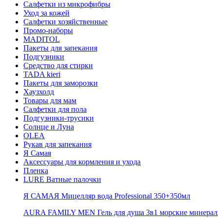
Салфетки из микрофибры
Уход за кожей
Салфетки хозяйственные
Промо-наборы
MADITOL
Пакеты для запекания
Подгузники
Средство для стирки
TADA kieri
Пакеты для заморозки
Хаузхолд
Товары для мам
Салфетки для пола
Подгузники-трусики
Солнце и Луна
OLEA
Рукав для запекания
Я Самая
Аксессуары для кормления и ухода
Пленка
LURE Ватные палочки
Я САМАЯ Мицелляр вода Professional 350+350мл
AURA FAMILY MEN Гель для душа 3в1 морские минерал