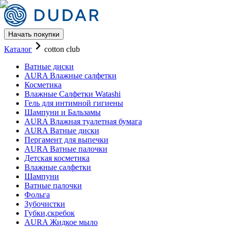
Начать покупки
Каталог Уход за кожей бренда
Каталог
cotton club
Ватные диски
AURA Влажные салфетки
Косметика
Влажные Салфетки Watashi
Гель для интимной гигиены
Шампуни и Бальзамы
AURA Влажная туалетная бумага
AURA Ватные диски
Пергамент для выпечки
AURA Ватные палочки
Детская косметика
Влажные салфетки
Шампуни
Ватные палочки
Фольга
Зубочистки
Губки,скребок
AURA Жидкое мыло