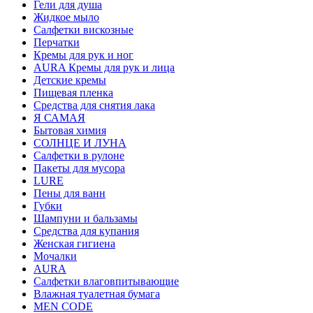
Гели для душа
Жидкое мыло
Салфетки вискозные
Перчатки
Кремы для рук и ног
AURA Кремы для рук и лица
Детские кремы
Пищевая пленка
Средства для снятия лака
Я САМАЯ
Бытовая химия
СОЛНЦЕ И ЛУНА
Салфетки в рулоне
Пакеты для мусора
LURE
Пены для ванн
Губки
Шампуни и бальзамы
Средства для купания
Женская гигиена
Мочалки
AURA
Салфетки влаговпитывающие
Влажная туалетная бумага
MEN CODE