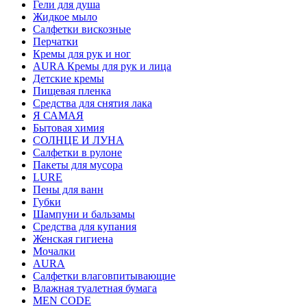
Гели для душа
Жидкое мыло
Салфетки вискозные
Перчатки
Кремы для рук и ног
AURA Кремы для рук и лица
Детские кремы
Пищевая пленка
Средства для снятия лака
Я САМАЯ
Бытовая химия
СОЛНЦЕ И ЛУНА
Салфетки в рулоне
Пакеты для мусора
LURE
Пены для ванн
Губки
Шампуни и бальзамы
Средства для купания
Женская гигиена
Мочалки
AURA
Салфетки влаговпитывающие
Влажная туалетная бумага
MEN CODE