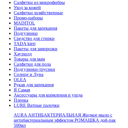
Салфетки из микрофибры
Уход за кожей
Салфетки хозяйственные
Промо-наборы
MADITOL
Пакеты для запекания
Подгузники
Средство для стирки
TADA kieri
Пакеты для заморозки
Хаузхолд
Товары для мам
Салфетки для пола
Подгузники-трусики
Солнце и Луна
OLEA
Рукав для запекания
Я Самая
Аксессуары для кормления и ухода
Пленка
LURE Ватные палочки
AURA АНТИБАКТЕРИАЛЬНАЯ Жидкое мыло с
антибактериальным эффектом РОМАШКА дой-пак
500мл