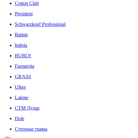
Cotton Club
President
Schwarzkopf Professional
Batiste
Indola
BUBLY
Farmavita
GRASS
Ulker
Lakme
СТМ Дудар
Dole
Степные травы