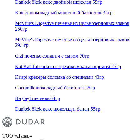
Dankek 8kek кекс двойной шоколад 55гр
Kanky шоколадный молочный батончик 35гр
McVitie's Digestive печенье из цельнозерновых злаков
250гр
McVitie's Digestive печенье из цельнозерновых злаков
29,4гр
Cizi печенье сэндвич с сыром 70гр
Kat Kat Tat слойка с ореховым какао кремом 25гр
Krispi крекеры соломка со специями 43гр
Cocomilk шоколадный батончик 35гр
Haylayf печенье 64гр
Dankek 8kek кекс шоколад и банан 55гр
ТОО «Дудар»