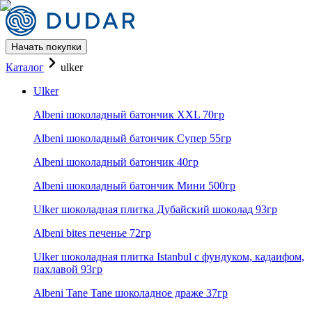
Начать покупки
Каталог бренда Ulker оптом —
Каталог
ulker
Ulker
Albeni шоколадный батончик XXL 70гр
Albeni шоколадный батончик Супер 55гр
Albeni шоколадный батончик 40гр
Albeni шоколадный батончик Мини 500гр
Ulker шоколадная плитка Дубайский шоколад 93гр
Albeni bites печенье 72гр
Ulker шоколадная плитка Istanbul с фундуком, кадаифом,
пахлавой 93гр
Albeni Tane Tane шоколадное драже 37гр