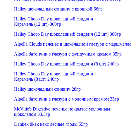
Halley шоколадный сэндвич с крошкой 66гр
Halley Choco Day шоколадный сэндвич
Карамель (12 шт) 360гр
Halley Choco Day шоколадный сэндвич (12 шт) 360гр
Alpella Clouds печенье в шоколадной глазури с маршмелл
Alpella батончик в глазури с фундучным кремом 35гр
Halley Choco Day шоколадный сэндвич (8 шт) 240гр
Halley Choco Day шоколадный сэндвич
Карамель (8 шт) 240гр
Halley шоколадный сэндвич 28гр
Alpella батончик в глазури с молочным кремом 35гр
McVitie's Digestive печенье покрытое молочным
шоколадом 33.3гр
Dankek 8kek кекс лесные ягоды 55гр