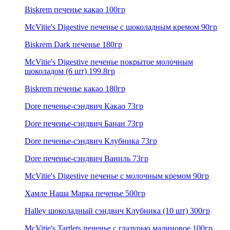
Biskrem печенье какао 100гр
McVitie's Digestive печенье с шоколадным кремом 90гр
Biskrem Dark печенье 180гр
McVitie's Digestive печенье покрытое молочным
шоколадом (6 шт) 199.8гр
Biskrem печенье какао 180гр
Dore печенье-сэндвич Какао 73гр
Dore печенье-сэндвич Банан 73гр
Dore печенье-сэндвич Клубника 73гр
Dore печенье-сэндвич Ваниль 73гр
McVitie's Digestive печенье с молочным кремом 90гр
Хамле Наша Марка печенье 500гр
Halley шоколадный сэндвич Клубника (10 шт) 300гр
McVitie's Tartlets печенье с глазурью малиновое 100гр