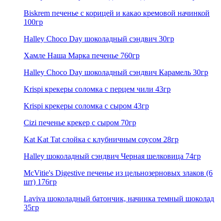
Biskrem печенье с корицей и какао кремовой начинкой
100гр
Halley Choco Day шоколадный сэндвич 30гр
Хамле Наша Марка печенье 760гр
Halley Choco Day шоколадный сэндвич Карамель 30гр
Krispi крекеры соломка с перцем чили 43гр
Krispi крекеры соломка с сыром 43гр
Cizi печенье крекер с сыром 70гр
Kat Kat Tat слойка с клубничным соусом 28гр
Halley шоколадный сэндвич Черная шелковица 74гр
McVitie's Digestive печенье из цельнозерновых злаков (6
шт) 176гр
Laviva шоколадный батончик, начинка темный шоколад
35гр