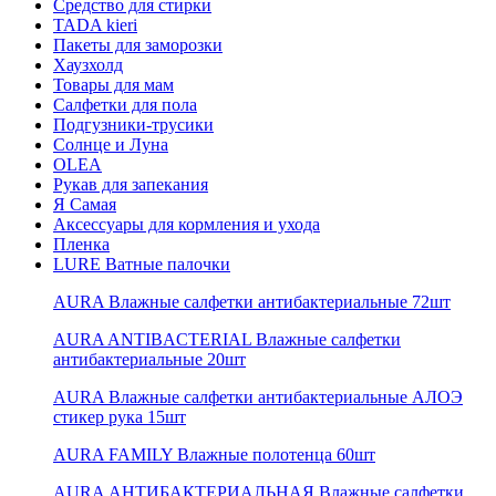
Средство для стирки
TADA kieri
Пакеты для заморозки
Хаузхолд
Товары для мам
Салфетки для пола
Подгузники-трусики
Солнце и Луна
OLEA
Рукав для запекания
Я Самая
Аксессуары для кормления и ухода
Пленка
LURE Ватные палочки
AURA Влажные салфетки антибактериальные 72шт
AURA ANTIBACTERIAL Влажные салфетки
антибактериальные 20шт
AURA Влажные салфетки антибактериальные АЛОЭ
стикер рука 15шт
AURA FAMILY Влажные полотенца 60шт
AURA АНТИБАКТЕРИАЛЬНАЯ Влажные салфетки