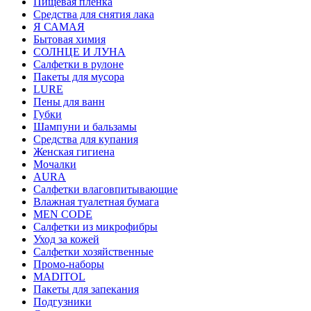
Пищевая пленка
Средства для снятия лака
Я САМАЯ
Бытовая химия
СОЛНЦЕ И ЛУНА
Салфетки в рулоне
Пакеты для мусора
LURE
Пены для ванн
Губки
Шампуни и бальзамы
Средства для купания
Женская гигиена
Мочалки
AURA
Салфетки влаговпитывающие
Влажная туалетная бумага
MEN CODE
Салфетки из микрофибры
Уход за кожей
Салфетки хозяйственные
Промо-наборы
MADITOL
Пакеты для запекания
Подгузники