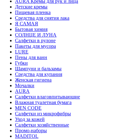
AURA Кремы для рук и лица
Детские кремы
Пищевая пленка
Средства для снятия лака
Я САМАЯ
Бытовая химия
СОЛНЦЕ И ЛУНА
Салфетки в рулоне
Пакеты для мусора
LURE
Пены для ванн
Губки
Шампуни и бальзамы
Средства для купания
Женская гигиена
Мочалки
AURA
Салфетки влаговпитывающие
Влажная туалетная бумага
MEN CODE
Салфетки из микрофибры
Уход за кожей
Салфетки хозяйственные
Промо-наборы
MADITOL