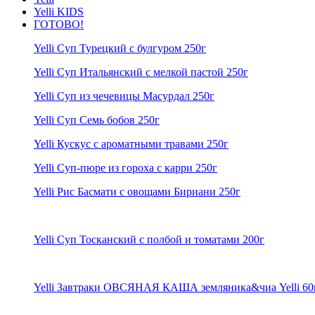
Yelli KIDS
ГОТОВО!
Yelli Суп Турецкий с булгуром 250г
Yelli Суп Итальянский с мелкой пастой 250г
Yelli Суп из чечевицы Масурдал 250г
Yelli Суп Семь бобов 250г
Yelli Кускус с ароматными травами 250г
Yelli Суп-пюре из гороха с карри 250г
Yelli Рис Басмати с овощами Бириани 250г
Yelli Суп Тосканский с полбой и томатами 200г
Yelli Завтраки ОВСЯНАЯ КАША земляника&чиа Yelli 60