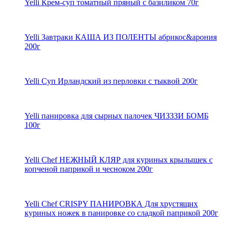
Yelli Крем-суп томатный пряный с базиликом 70г
Yelli Завтраки КАША ИЗ ПОЛЕНТЫ абрикос&арония
200г
Yelli Суп Ирландский из перловки с тыквой 200г
Yelli панировка для сырных палочек ЧИЗЗЗИ БОМБ
100г
Yelli Chef НЕЖНЫЙ КЛЯР для куриных крылышек с
копченой паприкой и чесноком 200г
Yelli Chef CRISPY ПАНИРОВКА Для хрустящих
куриных ножек в панировке со сладкой паприкой 200г