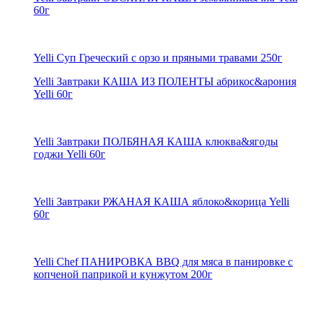
60г
Yelli Суп Греческий с орзо и пряными травами 250г
Yelli Завтраки КАША ИЗ ПОЛЕНТЫ абрикос&арония
Yelli 60г
Yelli Завтраки ПОЛБЯНАЯ КАША клюква&ягоды
годжи Yelli 60г
Yelli Завтраки РЖАНАЯ КАША яблоко&корица Yelli
60г
Yelli Chef ПАНИРОВКА BBQ для мяса в панировке с
копченой паприкой и кунжутом 200г