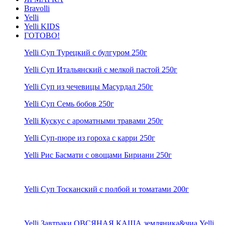
Bravolli
Yelli
Yelli KIDS
ГОТОВО!
Yelli Суп Турецкий с булгуром 250г
Yelli Суп Итальянский с мелкой пастой 250г
Yelli Суп из чечевицы Масурдал 250г
Yelli Суп Семь бобов 250г
Yelli Кускус с ароматными травами 250г
Yelli Суп-пюре из гороха с карри 250г
Yelli Рис Басмати с овощами Бириани 250г
Yelli Суп Тосканский с полбой и томатами 200г
Yelli Завтраки ОВСЯНАЯ КАША земляника&чиа Yelli