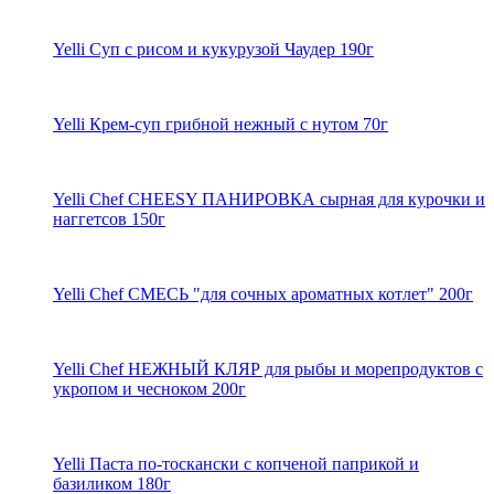
Yelli Суп с рисом и кукурузой Чаудер 190г
Yelli Крем-суп грибной нежный с нутом 70г
Yelli Chef CHEESY ПАНИРОВКА сырная для курочки и
наггетсов 150г
Yelli Chef СМЕСЬ "для сочных ароматных котлет" 200г
Yelli Chef НЕЖНЫЙ КЛЯР для рыбы и морепродуктов с
укропом и чесноком 200г
Yelli Паста по-тоскански с копченой паприкой и
базиликом 180г