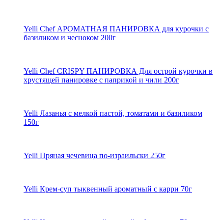
Yelli Chef АРОМАТНАЯ ПАНИРОВКА для курочки с
базиликом и чесноком 200г
Yelli Chef CRISPY ПАНИРОВКА Для острой курочки в
хрустящей панировке с паприкой и чили 200г
Yelli Лазанья с мелкой пастой, томатами и базиликом
150г
Yelli Пряная чечевица по-израильски 250г
Yelli Крем-суп тыквенный ароматный с карри 70г