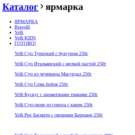
Каталог
ярмарка
ЯРМАРКА
Bravolli
Yelli
Yelli KIDS
ГОТОВО!
Yelli Суп Турецкий с булгуром 250г
Yelli Суп Итальянский с мелкой пастой 250г
Yelli Суп из чечевицы Масурдал 250г
Yelli Суп Семь бобов 250г
Yelli Кускус с ароматными травами 250г
Yelli Суп-пюре из гороха с карри 250г
Yelli Рис Басмати с овощами Бириани 250г