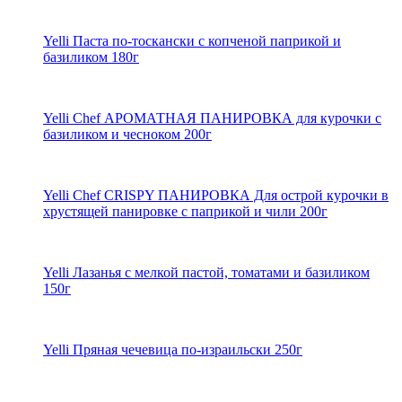
Yelli Паста по-тоскански с копченой паприкой и
базиликом 180г
Yelli Chef АРОМАТНАЯ ПАНИРОВКА для курочки с
базиликом и чесноком 200г
Yelli Chef CRISPY ПАНИРОВКА Для острой курочки в
хрустящей панировке с паприкой и чили 200г
Yelli Лазанья с мелкой пастой, томатами и базиликом
150г
Yelli Пряная чечевица по-израильски 250г