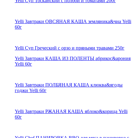
Yelli Суп Тосканский с полбой и томатами 200г
Yelli Завтраки ОВСЯНАЯ КАША земляника&чиа Yelli
60г
Yelli Суп Греческий с орзо и пряными травами 250г
Yelli Завтраки КАША ИЗ ПОЛЕНТЫ абрикос&арония
Yelli 60г
Yelli Завтраки ПОЛБЯНАЯ КАША клюква&ягоды
годжи Yelli 60г
Yelli Завтраки РЖАНАЯ КАША яблоко&корица Yelli
60г
Yelli Chef ПАНИРОВКА BBQ для мяса в панировке с