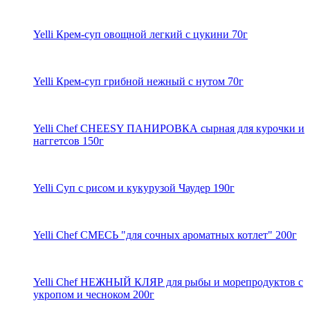
Yelli Крем-суп овощной легкий с цукини 70г
Yelli Крем-суп грибной нежный с нутом 70г
Yelli Chef CHEESY ПАНИРОВКА сырная для курочки и
наггетсов 150г
Yelli Суп с рисом и кукурузой Чаудер 190г
Yelli Chef СМЕСЬ "для сочных ароматных котлет" 200г
Yelli Chef НЕЖНЫЙ КЛЯР для рыбы и морепродуктов с
укропом и чесноком 200г