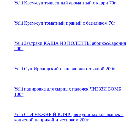
Yelli Крем-суп тыквенный ароматный с карри 70г
Yelli Крем-суп томатный пряный с базиликом 70г
Yelli Завтраки КАША ИЗ ПОЛЕНТЫ абрикос&арония
200г
Yelli Суп Ирландский из перловки с тыквой 200г
Yelli панировка для сырных палочек ЧИЗЗЗИ БОМБ
100г
Yelli Chef НЕЖНЫЙ КЛЯР для куриных крылышек с
копченой паприкой и чесноком 200г