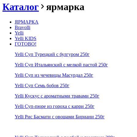
Каталог
ярмарка
ЯРМАРКА
Bravolli
Yelli
Yelli KIDS
ГОТОВО!
Yelli Суп Турецкий с булгуром 250г
Yelli Суп Итальянский с мелкой пастой 250г
Yelli Суп из чечевицы Масурдал 250г
Yelli Суп Семь бобов 250г
Yelli Кускус с ароматными травами 250г
Yelli Суп-пюре из гороха с карри 250г
Yelli Рис Басмати с овощами Бириани 250г