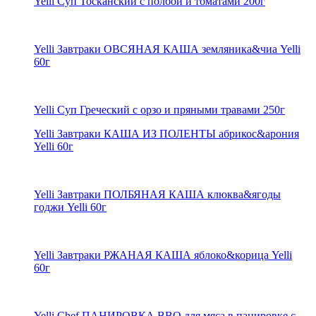
Yelli Суп Тосканский с полбой и томатами 200г
Yelli Завтраки ОВСЯНАЯ КАША земляника&чиа Yelli
60г
Yelli Суп Греческий с орзо и пряными травами 250г
Yelli Завтраки КАША ИЗ ПОЛЕНТЫ абрикос&арония
Yelli 60г
Yelli Завтраки ПОЛБЯНАЯ КАША клюква&ягоды
годжи Yelli 60г
Yelli Завтраки РЖАНАЯ КАША яблоко&корица Yelli
60г
Yelli Chef ПАНИРОВКА BBQ для мяса в панировке с