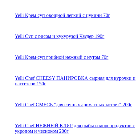
Yelli Крем-суп овощной легкий с цукини 70г
Yelli Суп с рисом и кукурузой Чаудер 190г
Yelli Крем-суп грибной нежный с нутом 70г
Yelli Chef CHEESY ПАНИРОВКА сырная для курочки и
наггетсов 150г
Yelli Chef СМЕСЬ "для сочных ароматных котлет" 200г
Yelli Chef НЕЖНЫЙ КЛЯР для рыбы и морепродуктов с
укропом и чесноком 200г