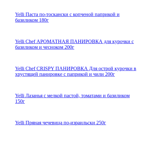
Yelli Паста по-тоскански с копченой паприкой и
базиликом 180г
Yelli Chef АРОМАТНАЯ ПАНИРОВКА для курочки с
базиликом и чесноком 200г
Yelli Chef CRISPY ПАНИРОВКА Для острой курочки в
хрустящей панировке с паприкой и чили 200г
Yelli Лазанья с мелкой пастой, томатами и базиликом
150г
Yelli Пряная чечевица по-израильски 250г