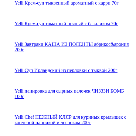
Yelli Крем-суп тыквенный ароматный с карри 70г
Yelli Крем-суп томатный пряный с базиликом 70г
Yelli Завтраки КАША ИЗ ПОЛЕНТЫ абрикос&арония
200г
Yelli Суп Ирландский из перловки с тыквой 200г
Yelli панировка для сырных палочек ЧИЗЗЗИ БОМБ
100г
Yelli Chef НЕЖНЫЙ КЛЯР для куриных крылышек с
копченой паприкой и чесноком 200г