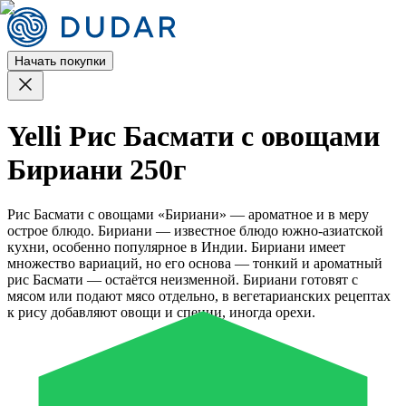
Начать покупки
Yelli Рис Басмати с овощами
Бириани 250г
Рис Басмати с овощами «Бириани» — ароматное и в меру
острое блюдо. Бириани — известное блюдо южно-азиатской
кухни, особенно популярное в Индии. Бириани имеет
множество вариаций, но его основа — тонкий и ароматный
рис Басмати — остаётся неизменной. Бириани готовят с
мясом или подают мясо отдельно, в вегетарианских рецептах
к рису добавляют овощи и специи, иногда орехи.