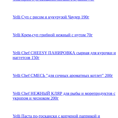
Yelli Суп с рисом и кукурузой Чаудер 190г
Yelli Крем-суп грибной нежный с нутом 70г
Yelli Chef CHEESY ПАНИРОВКА сырная для курочки и
наггетсов 150г
Yelli Chef СМЕСЬ "для сочных ароматных котлет" 200г
Yelli Chef НЕЖНЫЙ КЛЯР для рыбы и морепродуктов с
укропом и чесноком 200г
Yelli Паста по-тоскански с копченой паприкой и