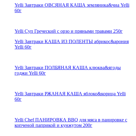
Yelli Завтраки ОВСЯНАЯ КАША земляника&чиа Yelli
60г
Yelli Суп Греческий с орзо и пряными травами 250г
Yelli Завтраки КАША ИЗ ПОЛЕНТЫ абрикос&арония
Yelli 60г
Yelli Завтраки ПОЛБЯНАЯ КАША клюква&ягоды
годжи Yelli 60г
Yelli Завтраки РЖАНАЯ КАША яблоко&корица Yelli
60г
Yelli Chef ПАНИРОВКА BBQ для мяса в панировке с
копченой паприкой и кунжутом 200г