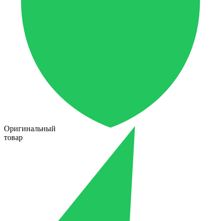
Оригинальный
товар