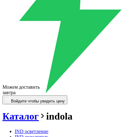
Можем доставить
завтра
Войдите чтобы увидеть цену
Каталог
indola
IND осветление
IND окислитель