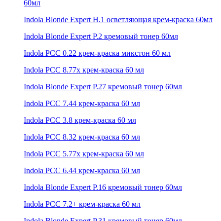
60мл
Indola Blonde Expert H.1 осветляющая крем-краска 60мл
Indola Blonde Expert P.2 кремовый тонер 60мл
Indola PCC 0.22 крем-краска микстон 60 мл
Indola PCC 8.77x крем-краска 60 мл
Indola Blonde Expert P.27 кремовый тонер 60мл
Indola PCC 7.44 крем-краска 60 мл
Indola PCC 3.8 крем-краска 60 мл
Indola PCC 8.32 крем-краска 60 мл
Indola PCC 5.77x крем-краска 60 мл
Indola PCC 6.44 крем-краска 60 мл
Indola Blonde Expert P.16 кремовый тонер 60мл
Indola PCC 7.2+ крем-краска 60 мл
Indola Blonde Expert P.31 кремовый тонер 60мл