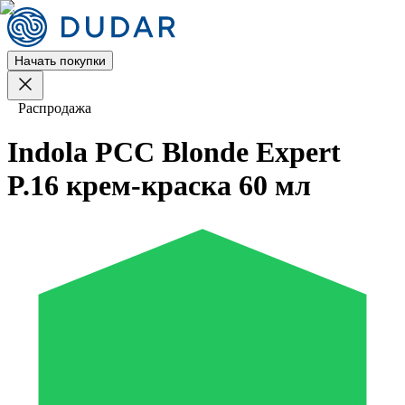
Начать покупки
Распродажа
Indola PCC Blonde Expert
P.16 крем-краска 60 мл