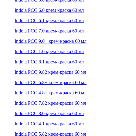
Indola PCC 6.0 крем-краска 60 мл
Indola PCC 6.1 крем-краска 60 мл
Indola PCC 7.0 крем-краска 60 мл
Indola PCC 9.0+ крем-краска 60 мл
Indola PCC 1.0 крем-краска 60 мл
Indola PCC 8.1 крем-краска 60 мл
Indola PCC 9.82 крем-краска 60 мл
Indola PCC 6.8+ крем-краска 60 мл
Indola PCC 4.8+ крем-краска 60 мл
Indola PCC 7.82 крем-краска 60 мл
Indola PCC 8.0 крем-краска 60 мл
Indola PCC 4.1 крем-краска 60 мл
Indola PCC 5.82 крем-краска 60 мл