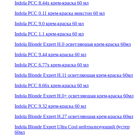
Indola PCC 8.44x крем-краска 60 мл
Indola PCC 0.11 крем-краска микстон 60 мл
Indola PCC 9.0 крем-краска 60 мл
Indola PCC 1.1 крем-краска 60 мл
Indola Blonde Expert H.0 осветляющая крем-краска 60мл
Indola PCC 9.44 крем-краска 60 мл
Indola PCC 6.77x крем-краска 60 мл
Indola Blonde Expert H.11 осветляющая крем-краска 60мл
Indola PCC 8.66x крем-краска 60 мл
Indola Blonde Expert H.0+ осветляющая крем-краска 60мл
Indola PCC 9.32 крем-краска 60 мл
Indola Blonde Expert H.27 осветляющая крем-краска 60мл
Indola Blonde Expert Ultra Cool нейтрализующий бустер
60мл