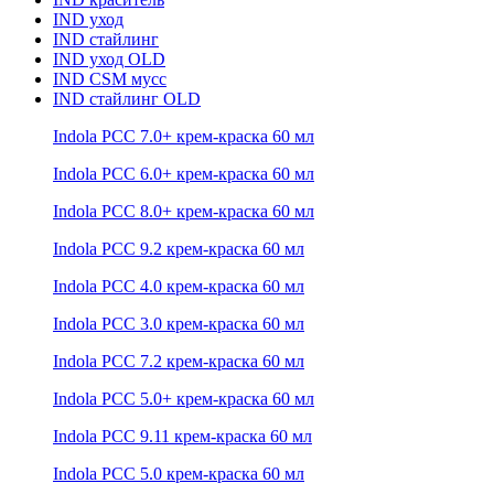
IND уход
IND стайлинг
IND уход OLD
IND CSM мусс
IND стайлинг OLD
Indola PCC 7.0+ крем-краска 60 мл
Indola PCC 6.0+ крем-краска 60 мл
Indola PCC 8.0+ крем-краска 60 мл
Indola PCC 9.2 крем-краска 60 мл
Indola PCC 4.0 крем-краска 60 мл
Indola PCC 3.0 крем-краска 60 мл
Indola PCC 7.2 крем-краска 60 мл
Indola PCC 5.0+ крем-краска 60 мл
Indola PCC 9.11 крем-краска 60 мл
Indola PCC 5.0 крем-краска 60 мл