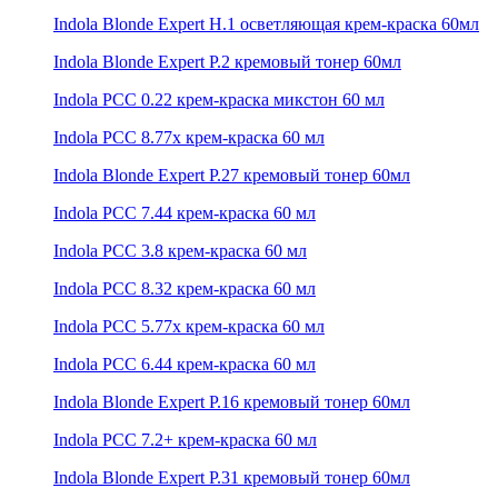
Indola Blonde Expert H.1 осветляющая крем-краска 60мл
Indola Blonde Expert P.2 кремовый тонер 60мл
Indola PCC 0.22 крем-краска микстон 60 мл
Indola PCC 8.77x крем-краска 60 мл
Indola Blonde Expert P.27 кремовый тонер 60мл
Indola PCC 7.44 крем-краска 60 мл
Indola PCC 3.8 крем-краска 60 мл
Indola PCC 8.32 крем-краска 60 мл
Indola PCC 5.77x крем-краска 60 мл
Indola PCC 6.44 крем-краска 60 мл
Indola Blonde Expert P.16 кремовый тонер 60мл
Indola PCC 7.2+ крем-краска 60 мл
Indola Blonde Expert P.31 кремовый тонер 60мл