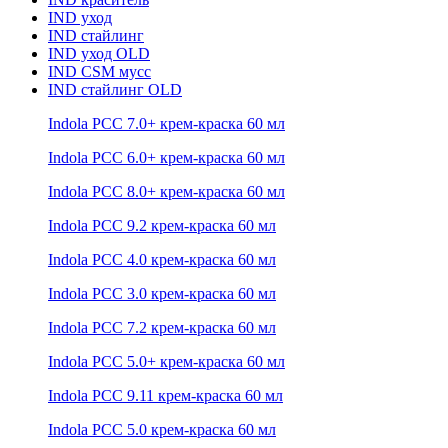
IND уход
IND стайлинг
IND уход OLD
IND CSM мусс
IND стайлинг OLD
Indola PCC 7.0+ крем-краска 60 мл
Indola PCC 6.0+ крем-краска 60 мл
Indola PCC 8.0+ крем-краска 60 мл
Indola PCC 9.2 крем-краска 60 мл
Indola PCC 4.0 крем-краска 60 мл
Indola PCC 3.0 крем-краска 60 мл
Indola PCC 7.2 крем-краска 60 мл
Indola PCC 5.0+ крем-краска 60 мл
Indola PCC 9.11 крем-краска 60 мл
Indola PCC 5.0 крем-краска 60 мл