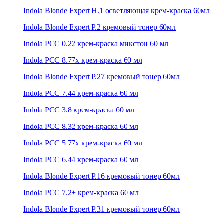
Indola Blonde Expert H.1 осветляющая крем-краска 60мл
Indola Blonde Expert P.2 кремовый тонер 60мл
Indola PCC 0.22 крем-краска микстон 60 мл
Indola PCC 8.77x крем-краска 60 мл
Indola Blonde Expert P.27 кремовый тонер 60мл
Indola PCC 7.44 крем-краска 60 мл
Indola PCC 3.8 крем-краска 60 мл
Indola PCC 8.32 крем-краска 60 мл
Indola PCC 5.77x крем-краска 60 мл
Indola PCC 6.44 крем-краска 60 мл
Indola Blonde Expert P.16 кремовый тонер 60мл
Indola PCC 7.2+ крем-краска 60 мл
Indola Blonde Expert P.31 кремовый тонер 60мл