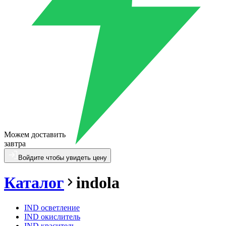
Можем доставить
завтра
Войдите чтобы увидеть цену
Каталог
indola
IND осветление
IND окислитель
IND краситель