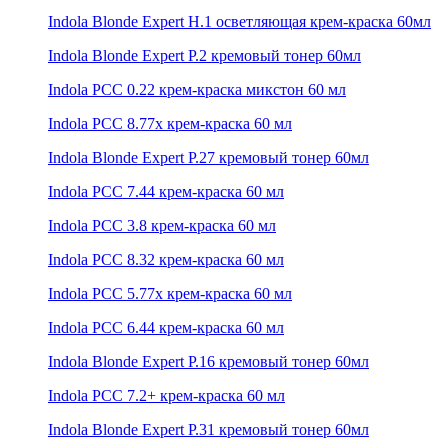
Indola Blonde Expert H.1 осветляющая крем-краска 60мл
Indola Blonde Expert P.2 кремовый тонер 60мл
Indola PCC 0.22 крем-краска микстон 60 мл
Indola PCC 8.77x крем-краска 60 мл
Indola Blonde Expert P.27 кремовый тонер 60мл
Indola PCC 7.44 крем-краска 60 мл
Indola PCC 3.8 крем-краска 60 мл
Indola PCC 8.32 крем-краска 60 мл
Indola PCC 5.77x крем-краска 60 мл
Indola PCC 6.44 крем-краска 60 мл
Indola Blonde Expert P.16 кремовый тонер 60мл
Indola PCC 7.2+ крем-краска 60 мл
Indola Blonde Expert P.31 кремовый тонер 60мл