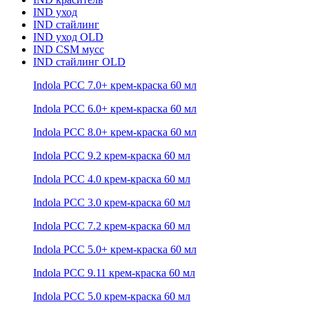
IND уход
IND стайлинг
IND уход OLD
IND CSM мусс
IND стайлинг OLD
Indola PCC 7.0+ крем-краска 60 мл
Indola PCC 6.0+ крем-краска 60 мл
Indola PCC 8.0+ крем-краска 60 мл
Indola PCC 9.2 крем-краска 60 мл
Indola PCC 4.0 крем-краска 60 мл
Indola PCC 3.0 крем-краска 60 мл
Indola PCC 7.2 крем-краска 60 мл
Indola PCC 5.0+ крем-краска 60 мл
Indola PCC 9.11 крем-краска 60 мл
Indola PCC 5.0 крем-краска 60 мл