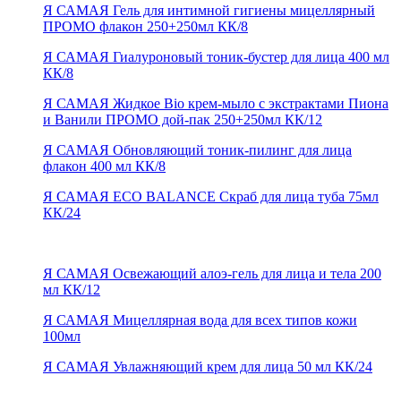
Я САМАЯ Гель для интимной гигиены мицеллярный
ПРОМО флакон 250+250мл КК/8
Я САМАЯ Гиалуроновый тоник-бустер для лица 400 мл
КК/8
Я САМАЯ Жидкое Bio крем-мыло с экстрактами Пиона
и Ванили ПРОМО дой-пак 250+250мл КК/12
Я САМАЯ Обновляющий тоник-пилинг для лица
флакон 400 мл КК/8
Я САМАЯ ECO BALANCE Скраб для лица туба 75мл
КК/24
Я САМАЯ Освежающий алоэ-гель для лица и тела 200
мл КК/12
Я САМАЯ Мицеллярная вода для всех типов кожи
100мл
Я САМАЯ Увлажняющий крем для лица 50 мл КК/24