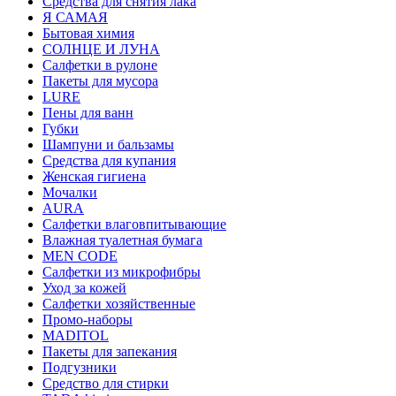
Средства для снятия лака
Я САМАЯ
Бытовая химия
СОЛНЦЕ И ЛУНА
Салфетки в рулоне
Пакеты для мусора
LURE
Пены для ванн
Губки
Шампуни и бальзамы
Средства для купания
Женская гигиена
Мочалки
AURA
Салфетки влаговпитывающие
Влажная туалетная бумага
MEN CODE
Салфетки из микрофибры
Уход за кожей
Салфетки хозяйственные
Промо-наборы
MADITOL
Пакеты для запекания
Подгузники
Средство для стирки