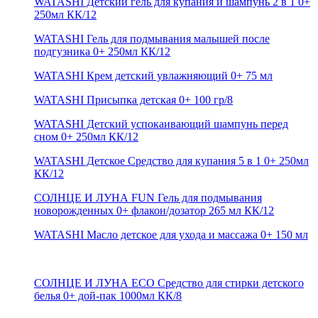
WATASHI Детский гель для купания и шампунь 2 в 1 0+
250мл КК/12
WATASHI Гель для подмывания малышей после
подгузника 0+ 250мл КК/12
WATASHI Крем детский увлажняющий 0+ 75 мл
WATASHI Присыпка детская 0+ 100 гр/8
WATASHI Детский успокаивающий шампунь перед
сном 0+ 250мл КК/12
WATASHI Детское Средство для купания 5 в 1 0+ 250мл
КК/12
СОЛНЦЕ И ЛУНА FUN Гель для подмывания
новорожденных 0+ флакон/дозатор 265 мл КК/12
WATASHI Масло детское для ухода и массажа 0+ 150 мл
СОЛНЦЕ И ЛУНА ECO Средство для стирки детского
белья 0+ дой-пак 1000мл КК/8