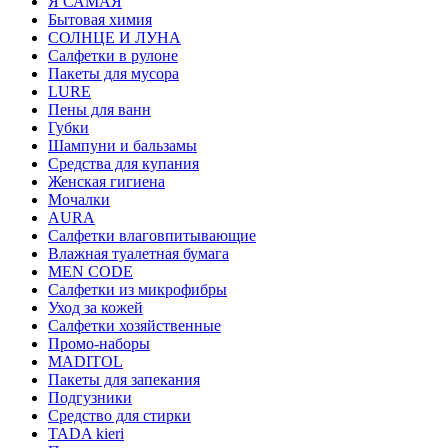
Я САМАЯ
Бытовая химия
СОЛНЦЕ И ЛУНА
Салфетки в рулоне
Пакеты для мусора
LURE
Пены для ванн
Губки
Шампуни и бальзамы
Средства для купания
Женская гигиена
Мочалки
AURA
Салфетки влаговпитывающие
Влажная туалетная бумага
MEN CODE
Салфетки из микрофибры
Уход за кожей
Салфетки хозяйственные
Промо-наборы
MADITOL
Пакеты для запекания
Подгузники
Средство для стирки
TADA kieri