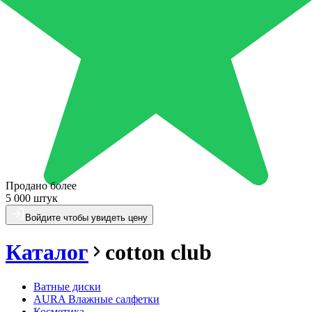
Продано более
5 000 штук
Войдите чтобы увидеть цену
Каталог
cotton club
Ватные диски
AURA Влажные салфетки
Косметика