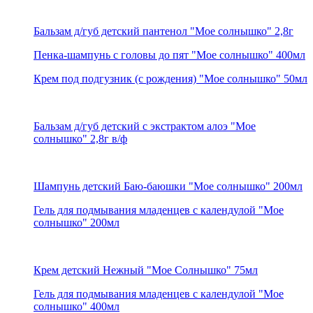
Бальзам д/губ детский пантенол "Мое солнышко" 2,8г
Пенка-шампунь с головы до пят "Мое солнышко" 400мл
Крем под подгузник (с рождения) "Мое солнышко" 50мл
Бальзам д/губ детский с экстрактом алоэ "Мое
солнышко" 2,8г в/ф
Шампунь детский Баю-баюшки "Мое солнышко" 200мл
Гель для подмывания младенцев с календулой "Мое
солнышко" 200мл
Крем детский Нежный "Мое Солнышко" 75мл
Гель для подмывания младенцев с календулой "Мое
солнышко" 400мл