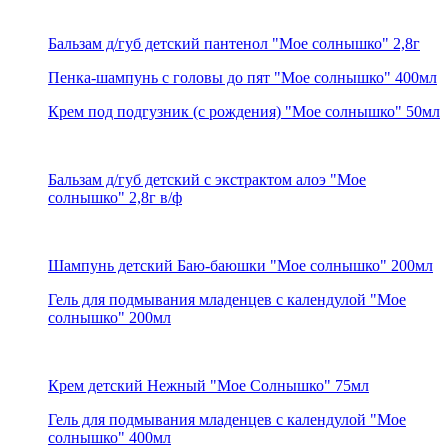
Бальзам д/губ детский пантенол "Мое солнышко" 2,8г
Пенка-шампунь с головы до пят "Мое солнышко" 400мл
Крем под подгузник (с рождения) "Мое солнышко" 50мл
Бальзам д/губ детский с экстрактом алоэ "Мое
солнышко" 2,8г в/ф
Шампунь детский Баю-баюшки "Мое солнышко" 200мл
Гель для подмывания младенцев с календулой "Мое
солнышко" 200мл
Крем детский Нежный "Мое Солнышко" 75мл
Гель для подмывания младенцев с календулой "Мое
солнышко" 400мл