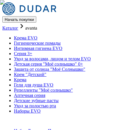
Начать покупки
Каталог Наборы EVO бренда A
Каталог
avanta
Крема EVO
Гигиенические помады
Интимная гигиена EVO
Серия 3+
Уход за волосами, лицом и телом EVO
Детская серия "Моё солнышко" 0+
Защита от солнца "Моё Солнышко"
Крем "Детский"
Крема
Гели для душа EVO
Репелленты "Моё солнышко"
Аптечная серия
Детские зубные пасты
Уход за полостью рта
Наборы EVO