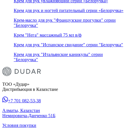
Крем для рук увлажняющий серии «Белоручка»
Крем для рук и ногтей питательный серии «Белоручка»
Крем-масло для рук "Французские прогулки" серии
"Белоручка"
Крем "Нега" массажный 75 мл в/ф
Крем для рук "Испанское свидание" серии "Белоручка"
Крем для рук "Итальянские каникулы" серии
"Белоручка"
ТОО «Дудар»
Дистрибьюция в Казахстане
+7 701 082-53-38
Алматы, Казахстан
Немировича-Данченко 51Б
Условия покупки