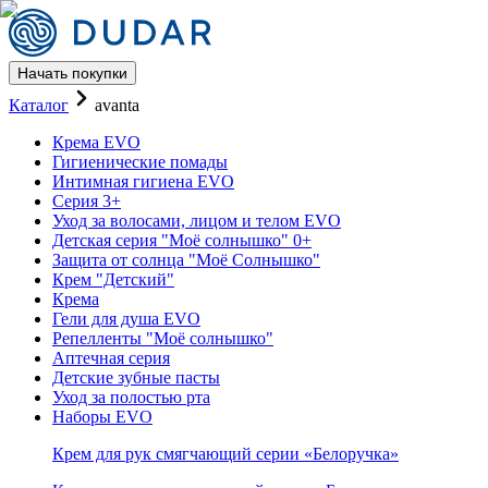
Начать покупки
Каталог Крема бренда Avanta 
Каталог
avanta
Крема EVO
Гигиенические помады
Интимная гигиена EVO
Серия 3+
Уход за волосами, лицом и телом EVO
Детская серия "Моё солнышко" 0+
Защита от солнца "Моё Солнышко"
Крем "Детский"
Крема
Гели для душа EVO
Репелленты "Моё солнышко"
Аптечная серия
Детские зубные пасты
Уход за полостью рта
Наборы EVO
Крем для рук смягчающий серии «Белоручка»