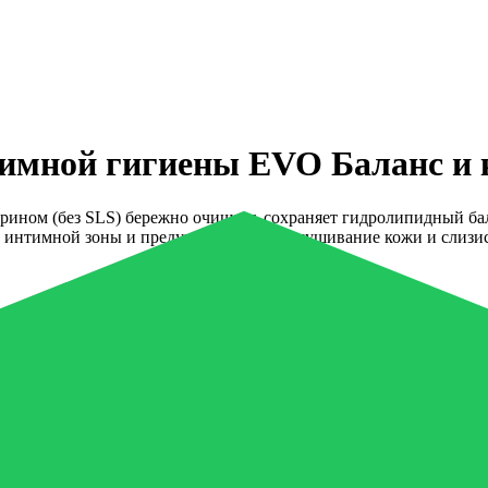
тимной гигиены EVO Баланс и 
рином (без SLS) бережно очищает, сохраняет гидролипидный бал
и интимной зоны и предупреждают пересушивание кожи и слизи