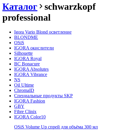
Каталог
schwarzkopf
professional
Igora Vario Blond осветление
BLONDME
OSiS
IGORA окислители
Silhouette
IGORA Royal
BC Bonacure
IGORA Absolutes
IGORA Vibrance
NS
Oil Ultime
ChromaID
Специальные продукты SKP
IGORA Fashion
GBY
Fibre Clinix
IGORA Color10
OSiS Volume Up спрей для объёма 300 мл