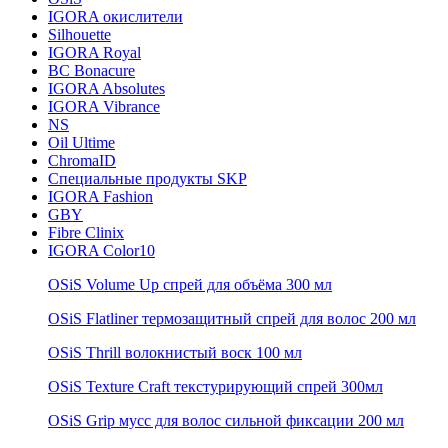
IGORA окислители
Silhouette
IGORA Royal
BC Bonacure
IGORA Absolutes
IGORA Vibrance
NS
Oil Ultime
ChromaID
Специальные продукты SKP
IGORA Fashion
GBY
Fibre Clinix
IGORA Color10
OSiS Volume Up спрей для объёма 300 мл
OSiS Flatliner термозащитный спрей для волос 200 мл
OSiS Thrill волокнистый воск 100 мл
OSiS Texture Craft текстурирующий спрей 300мл
OSiS Grip мусс для волос сильной фиксации 200 мл