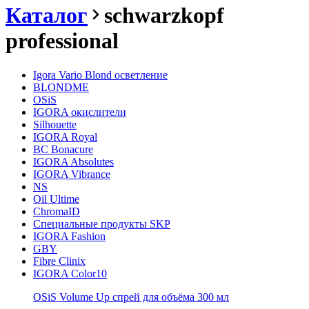
Каталог
schwarzkopf
professional
Igora Vario Blond осветление
BLONDME
OSiS
IGORA окислители
Silhouette
IGORA Royal
BC Bonacure
IGORA Absolutes
IGORA Vibrance
NS
Oil Ultime
ChromaID
Специальные продукты SKP
IGORA Fashion
GBY
Fibre Clinix
IGORA Color10
OSiS Volume Up спрей для объёма 300 мл