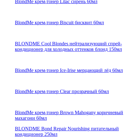
BlondMe крем-тонер Lilac сирень 60мл
BlondMe крем-тонер Biscuit бисквит 60мл
BLONDME Cool Blondes нейтрализующий спрей-
кондиционер для холодных оттенков блонд 150мл
BlondMe крем-тонер Ice-Irise мерцающий лёд 60мл
BlondMe крем-тонер Clear прозрачный 60мл
BlondMe крем-тонер Brown Mahogany коричневый
махагони 60мл
BLONDME Bond Repair Nourishing питательный
кондиционер 250мл