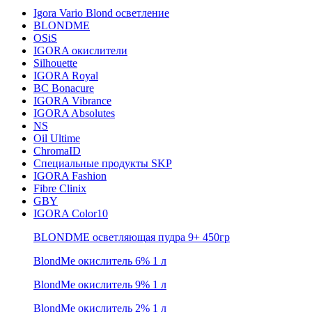
Igora Vario Blond осветление
BLONDME
OSiS
IGORA окислители
Silhouette
IGORA Royal
BC Bonacure
IGORA Vibrance
IGORA Absolutes
NS
Oil Ultime
ChromaID
Специальные продукты SKP
IGORA Fashion
Fibre Clinix
GBY
IGORA Color10
BLONDME осветляющая пудра 9+ 450гр
BlondMe окислитель 6% 1 л
BlondMe окислитель 9% 1 л
BlondMe окислитель 2% 1 л