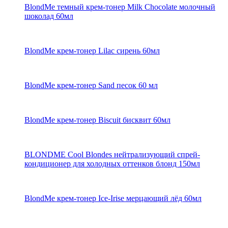
BlondMe темный крем-тонер Milk Chocolate молочный
шоколад 60мл
BlondMe крем-тонер Lilac сирень 60мл
BlondMe крем-тонер Sand песок 60 мл
BlondMe крем-тонер Biscuit бисквит 60мл
BLONDME Cool Blondes нейтрализующий спрей-
кондиционер для холодных оттенков блонд 150мл
BlondMe крем-тонер Ice-Irise мерцающий лёд 60мл