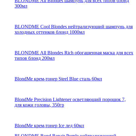
BLONDME All Blondes шампунь для всех типов блонд
300мл
BLONDME Cool Blondes нейтрализующий шампунь для
холодных оттенков блонд 1000мл
BLONDME All Blondes Rich обогащенная маска для всех
типов блонд 200мл
BlondMe крем-тонер Steel Blue сталь 60мл
BlondMe Precision Lightener осветляющий порошок 7,
для кожи головы, 350гр
BlondMe крем-тонер Ice лед 60мл
BLONDME Bond Repair Purple нейтрализующий