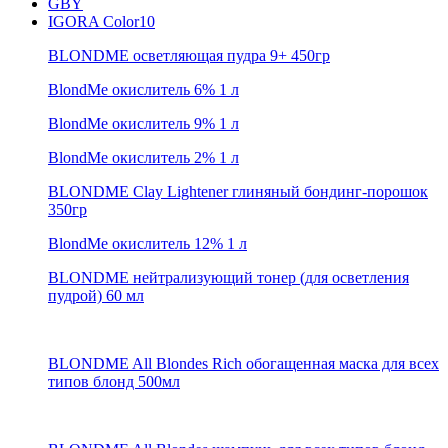
GBY
IGORA Color10
BLONDME осветляющая пудра 9+ 450гр
BlondMe окислитель 6% 1 л
BlondMe окислитель 9% 1 л
BlondMe окислитель 2% 1 л
BLONDME Clay Lightener глиняный бондинг-порошок
350гр
BlondMe окислитель 12% 1 л
BLONDME нейтрализующий тонер (для осветления
пудрой) 60 мл
BLONDME All Blondes Rich обогащенная маска для всех
типов блонд 500мл