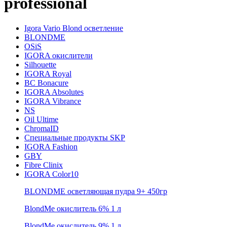
professional
Igora Vario Blond осветление
BLONDME
OSiS
IGORA окислители
Silhouette
IGORA Royal
BC Bonacure
IGORA Absolutes
IGORA Vibrance
NS
Oil Ultime
ChromaID
Специальные продукты SKP
IGORA Fashion
GBY
Fibre Clinix
IGORA Color10
BLONDME осветляющая пудра 9+ 450гр
BlondMe окислитель 6% 1 л
BlondMe окислитель 9% 1 л