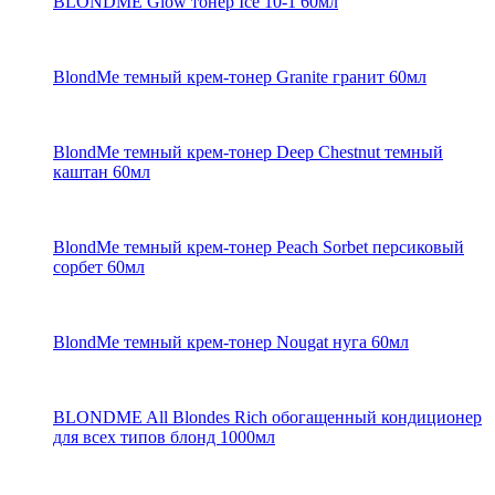
BLONDME Glow тонер Ice 10-1 60мл
BlondMe темный крем-тонер Granite гранит 60мл
BlondMe темный крем-тонер Deep Chestnut темный
каштан 60мл
BlondMe темный крем-тонер Peach Sorbet персиковый
сорбет 60мл
BlondMe темный крем-тонер Nougat нуга 60мл
BLONDME All Blondes Rich обогащенный кондиционер
для всех типов блонд 1000мл