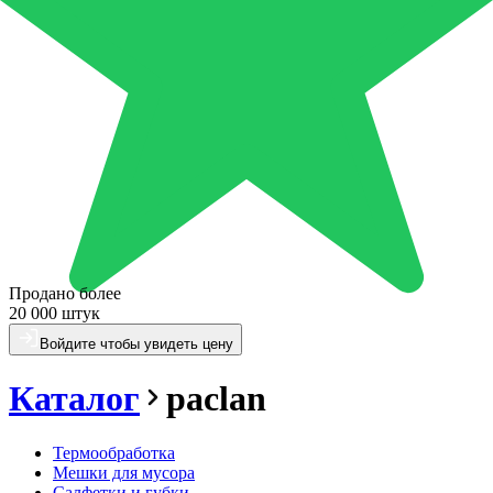
Продано более
20 000 штук
Войдите чтобы увидеть цену
Каталог
paclan
Термообработка
Мешки для мусора
Салфетки и губки