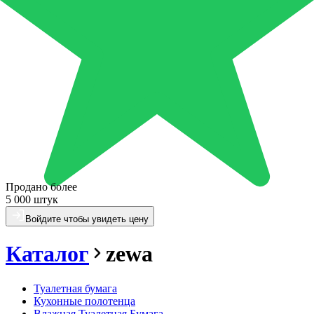
Продано более
5 000 штук
Войдите чтобы увидеть цену
Каталог
zewa
Туалетная бумага
Кухонные полотенца
Влажная Туалетная Бумага