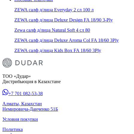
ZEWA салф д/лица Everyday 2 сл 100 л
ZEWA салф д/лица Deluxe Design FA 18/90 3-Ply
Zewa салф д/лица Natural Soft 4 сл 80
ZEWA салф д/лица Deluxe Aroma Col FA 18/60 3Ply
ZEWA салф д/лица Kids Box FA 18/60 3Ply
ТОО «Дудар»
Дистрибьюция в Казахстане
+7 701 082-53-38
Алматы, Казахстан
Немировича-Данченко 51Б
Условия покупки
Политика