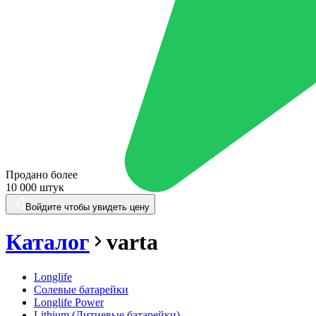
Продано более
10 000 штук
Войдите чтобы увидеть цену
Каталог
varta
Longlife
Солевые батарейки
Longlife Power
Lithium (Литиевые батарейки)