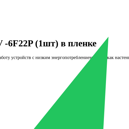
V -6F22P (1шт) в пленке
оту устройств с низким энергопотреблением, таких как настенн