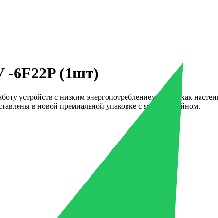
V -6F22P (1шт)
оту устройств с низким энергопотреблением, таких как настенн
едставлены в новой премиальной упаковке с ярким дизайном.