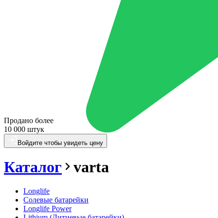
Продано более
10 000 штук
Войдите чтобы увидеть цену
Каталог
varta
Longlife
Солевые батарейки
Longlife Power
Lithium (Литиевые батарейки)