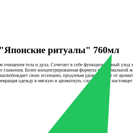
я "Японские ритуалы" 760мл
 очищения тела и духа. Сочетает в себе функциональный уход 
ие глажения. Более концентрированная формула в оптимальной ж
вобождает свою эссенцию, продлевая удовольствие от аромата 
превращая одежду в мягкую и ароматную, словно после настоящег