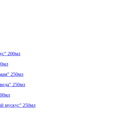
ус" 200мл
00мл
ммам" 250мл
веда" 250мл
200мл
ый мускус" 250мл