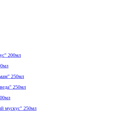
ус" 200мл
00мл
ммам" 250мл
веда" 250мл
200мл
ый мускус" 250мл