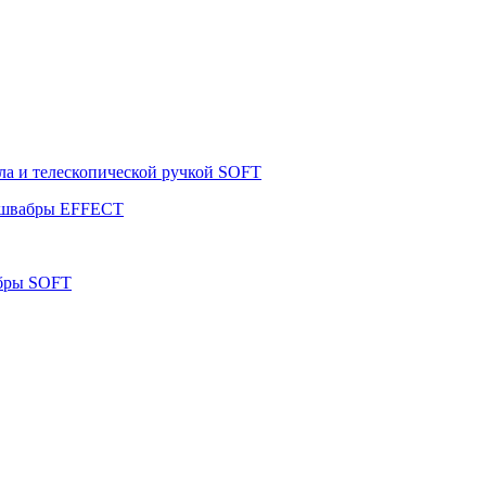
ла и телескопической ручкой SOFT
я швабры EFFECT
абры SOFT