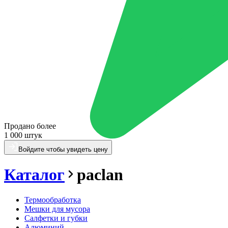
Продано более
1 000 штук
Войдите чтобы увидеть цену
Каталог
paclan
Термообработка
Мешки для мусора
Салфетки и губки
Алюминий