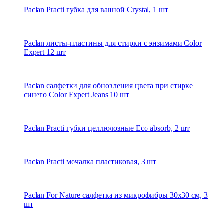
Paclan Practi губка для ванной Crystal, 1 шт
Paclan листы-пластины для стирки с энзимами Color
Expert 12 шт
Paclan салфетки для обновления цвета при стирке
синего Color Expert Jeans 10 шт
Paclan Practi губки целлюлозные Eco absorb, 2 шт
Paclan Practi мочалка пластиковая, 3 шт
Paclan For Nature салфетка из микрофибры 30х30 см, 3
шт