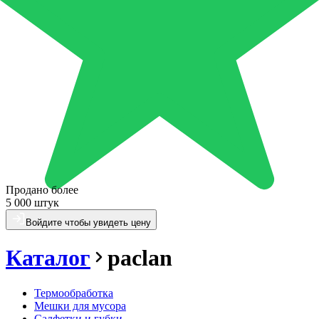
Продано более
5 000 штук
Войдите чтобы увидеть цену
Каталог
paclan
Термообработка
Мешки для мусора
Салфетки и губки