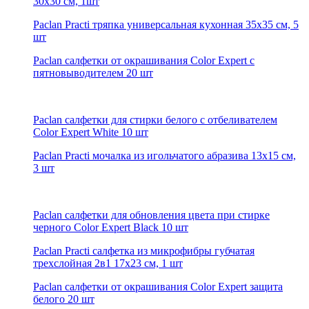
30х30 см, 1шт
Paclan Practi тряпка универсальная кухонная 35х35 см, 5
шт
Paclan салфетки от окрашивания Color Expert с
пятновыводителем 20 шт
Paclan салфетки для стирки белого с отбеливателем
Color Expert White 10 шт
Paclan Practi мочалка из игольчатого абразива 13х15 см,
3 шт
Paclan салфетки для обновления цвета при стирке
черного Color Expert Black 10 шт
Paclan Practi салфетка из микрофибры губчатая
трехслойная 2в1 17х23 см, 1 шт
Paclan салфетки от окрашивания Color Expert защита
белого 20 шт