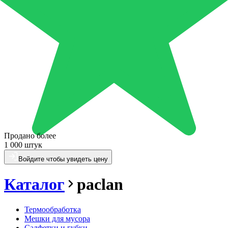
Продано более
1 000 штук
Войдите чтобы увидеть цену
Каталог
paclan
Термообработка
Мешки для мусора
Салфетки и губки