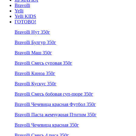
Bravolli
Yelli
Yelli KIDS
ГОТОВО!
Bravolli Нут 350г
Bravolli Булгур 350г
Bravolli Маш 350г
Bravolli Смесь суповая 350г
Bravolli Киноа 350г
Bravolli Кускус 350г
Bravolli Смесь бобовая суп-пюре 350г
Bravolli Чечевица красная Футбол 350г
Bravolli Паста жемчужная Птитим 350г
Bravolli Чечевица красная 350г
Bravolli Смесь 4 риса 350г