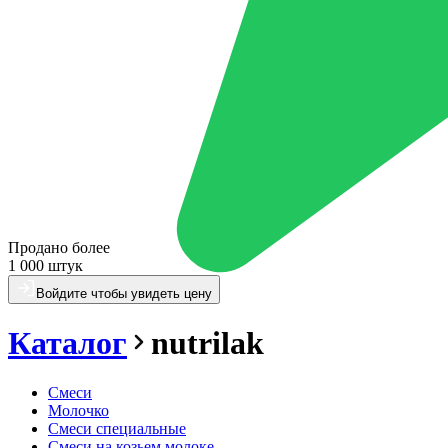
Продано более
1 000 штук
Войдите чтобы увидеть цену
Каталог
nutrilak
Смеси
Молочко
Смеси специальные
Смеси на козьем молоке