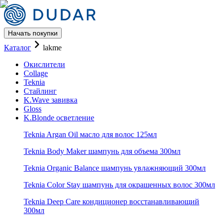
Начать покупки
Каталог Teknia бренда Lakme 
Каталог
lakme
Окислители
Collage
Teknia
Стайлинг
K.Wave завивка
Gloss
K.Blonde осветление
Teknia Argan Oil масло для волос 125мл
Teknia Body Maker шампунь для объема 300мл
Teknia Organic Balance шампунь увлажняющий 300мл
Teknia Color Stay шампунь для окрашенных волос 300мл
Teknia Deep Care кондиционер восстанавливающий
300мл