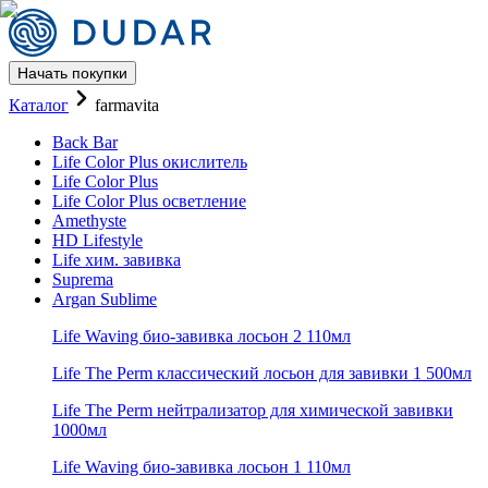
Начать покупки
Каталог Life хим. завивка бр
Каталог
farmavita
Back Bar
Life Color Plus окислитель
Life Color Plus
Life Color Plus осветление
Amethyste
HD Lifestyle
Life хим. завивка
Suprema
Argan Sublime
Life Waving био-завивка лосьон 2 110мл
Life The Perm классический лосьон для завивки 1 500мл
Life The Perm нейтрализатор для химической завивки
1000мл
Life Waving био-завивка лосьон 1 110мл