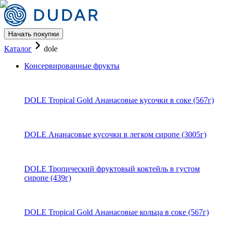
Начать покупки
Каталог Консервированные фр
Каталог
dole
Консервированные фрукты
DOLE Tropical Gold Ананасовые кусочки в соке (567г)
DOLE Ананасовые кусочки в легком сиропе (3005г)
DOLE Тропический фруктовый коктейль в густом
сиропе (439г)
DOLE Tropical Gold Ананасовые кольца в соке (567г)