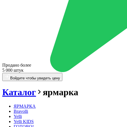
Продано более
5 000 штук
Войдите чтобы увидеть цену
Каталог
ярмарка
ЯРМАРКА
Bravolli
Yelli
Yelli KIDS
ГОТОВО!