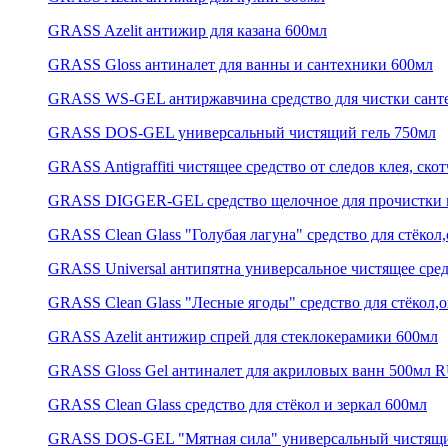
GRASS Azelit антижир для казана 600мл
GRASS Gloss антиналет для ванны и сантехники 600мл
GRASS WS-GEL антиржавчина средство для чистки сант
GRASS DOS-GEL универсальный чистящий гель 750мл
GRASS Antigraffiti чистящее средство от следов клея, ско
GRASS DIGGER-GEL средство щелочное для прочистки 
GRASS Clean Glass "Голубая лагуна" средство для стёкол,
GRASS Universal антипятна универсальное чистящее сре
GRASS Clean Glass "Лесные ягоды" средство для стёкол,о
GRASS Azelit антижир спрей для стеклокерамики 600мл
GRASS Gloss Gel антиналет для акриловых ванн 500мл 
GRASS Clean Glass средство для стёкол и зеркал 600мл
GRASS DOS-GEL "Мятная сила" универсальный чистящи