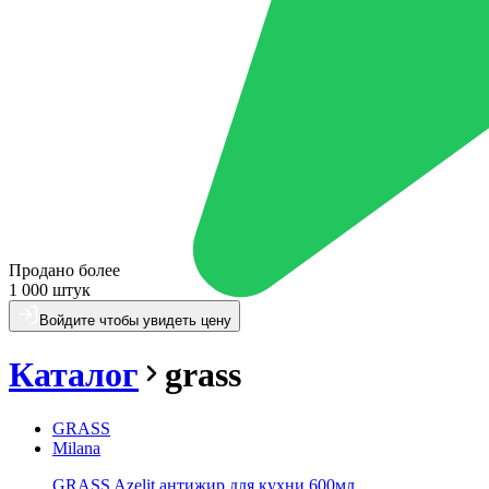
Продано более
1 000 штук
Войдите чтобы увидеть цену
Каталог
grass
GRASS
Milana
GRASS Azelit антижир для кухни 600мл